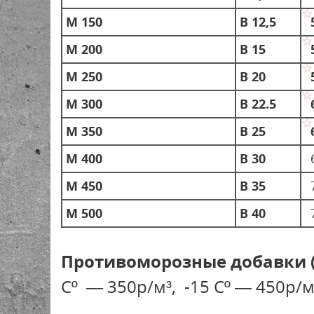
М 150
В 12,5
М 200
В 15
М 250
В 20
М 300
В 22.5
М 350
В 25
М 400
В 30
М 450
В 35
М 500
В 40
Противоморозные добавки 
Сº — 350р/м³, -15 Сº — 450р/м³