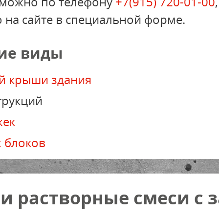
и можно по телефону
+7(915) 720-01-00
 на сайте в специальной форме.
гие виды
ой крыши здания
трукций
жек
 блоков
и растворные смеси с 