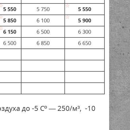
5 550
5 750
5 550
5 850
6 100
5 900
6 150
6 500
6 300
6 500
6 850
6 650
духа до -5 Сº — 250/м³, -10