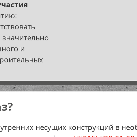
участия
нтию:
тствовать
о значительно
шного и
троительных
з?
нутренних несущих конструкций в не