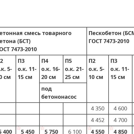
етонная смесь товарного
Пескобетон (БС
етона (БСТ)
ГОСТ 7473-2010
ОСТ 7473-2010
2
П3
П4
П5
П2
П3
.к. 5-
о.к. 11-
о.к. 16-
о.к. 21-
о.к. 5-
о.к. 11-
0 см
15 см
20 см
25 см
10 см
15 см
под
бетононасос
4 350
4 600
4 452
4 700
5 400
5 450
5 750
6 100
4 550
4 850