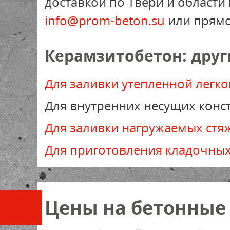
доставкой по Твери и област
info@prom-beton.su
или прямо
Керамзитобетон: дру
Для заливки утепленной легк
Для внутренних несущих конс
Для заливки нагружаемых стя
Для приготовления кладочных
Цены на бетонные 