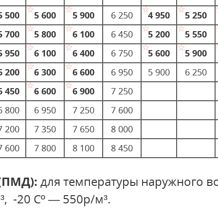
5 500
5 600
5 900
6 250
4 950
5 250
5 700
5 800
6 100
6 450
5 200
5 550
5 950
6 100
6 400
6 750
5 600
5 900
6 200
6 300
6 600
6 950
5 900
6 250
6 450
6 600
6 900
7 250
6 800
6 950
7 250
7 600
7 200
7 350
7 650
8 000
7 600
7 800
8 100
8 450
(ПМД):
для температуры наружного воз
, -20 Сº — 550р/м³.