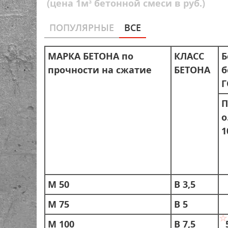
(цена 1м³ бетонной смеси в руб.)
ПОПУЛЯРНЫЕ
ВСЕ
МАРКА БЕТОНА по
КЛАСС
Б
прочности на сжатие
БЕТОНА
б
Г
П
о
1
М 50
В 3,5
М 75
В 5
М 100
В 7,5