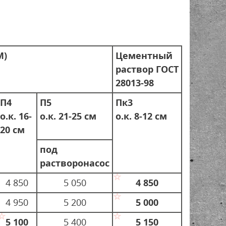
М)
Цементный
раствор ГОСТ
28013-98
П4
П5
Пк3
о.к. 16-
о.к. 21-25 см
о.к. 8-12 см
20 см
под
растворонасос
4 850
5 050
4 850
4 950
5 200
5 000
5 100
5 400
5 150