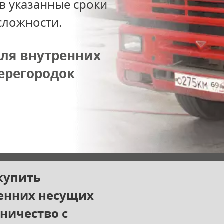
в указанные сроки
сложности.
ля внутренних
ерегородок
купить
ренних несущих
ничество с